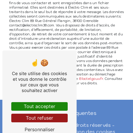
fins de vous contacter et sont enregistrées dans un fichier
informatisé. Elles sont destinées à Électro Clim et ses sous-
traitants dans le seul but de répondre à votre message. Les données
collectées seront communiquées aux seuls destinataires suivants:
Électro Clim 89 Rue Général Mangin, 38100 Grenoble
contact@electroclim38.com. Vous disposez de droits d’accès, de
rectification, d’effacement, de portabilité, de limitation,
d’opposition, de retrait de votre consentement à tout moment et du
droit d’introduire une réclamation auprès d’une autorité de
contrôle, ainsi que d’organiser le sort de vos données post-mortem.
Vous pouvez exercer ces droits par voie postale à l'adresse 89 Rue
Général Mangin, 38100 Grenoble ou par courrier électronique à
l'adresse contact@electroclim38.com. Un justificatif d'identité
pourra vous être demandé. Nous conservons vos données pendant
la période de prise de contact puis pendant la durée de prescription
légale aux fins probatoires et de gestion des contentieux. Vous avez
Ce site utilise des cookies
le droit de vous inscrire sur la liste d'opposition au démarchage
et vous donne le contrôle
téléphonique, disponible à cette adresse:
Bloctel.gouv.fr
. Consultez
le site cnil.fr pour plus d’informations sur vos droits.
sur ceux que vous
souhaitez activer
Tout accepter
Recherches fréquentes
Tout refuser
©
Vistalid
- 2026 - Tous droits réservés -
Personnaliser
Mentions légales
-
Gestion des cookies