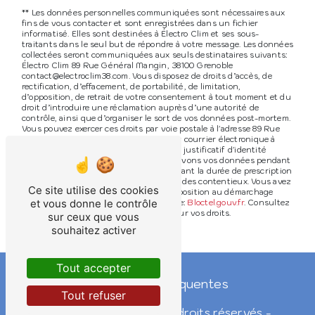
** Les données personnelles communiquées sont nécessaires aux
fins de vous contacter et sont enregistrées dans un fichier
informatisé. Elles sont destinées à Électro Clim et ses sous-
traitants dans le seul but de répondre à votre message. Les données
collectées seront communiquées aux seuls destinataires suivants:
Électro Clim 89 Rue Général Mangin, 38100 Grenoble
contact@electroclim38.com. Vous disposez de droits d’accès, de
rectification, d’effacement, de portabilité, de limitation,
d’opposition, de retrait de votre consentement à tout moment et du
droit d’introduire une réclamation auprès d’une autorité de
contrôle, ainsi que d’organiser le sort de vos données post-mortem.
Vous pouvez exercer ces droits par voie postale à l'adresse 89 Rue
Général Mangin, 38100 Grenoble ou par courrier électronique à
l'adresse contact@electroclim38.com. Un justificatif d'identité
pourra vous être demandé. Nous conservons vos données pendant
la période de prise de contact puis pendant la durée de prescription
légale aux fins probatoires et de gestion des contentieux. Vous avez
Ce site utilise des cookies
le droit de vous inscrire sur la liste d'opposition au démarchage
et vous donne le contrôle
téléphonique, disponible à cette adresse:
Bloctel.gouv.fr
. Consultez
le site cnil.fr pour plus d’informations sur vos droits.
sur ceux que vous
souhaitez activer
Tout accepter
Recherches fréquentes
Tout refuser
©
Vistalid
- 2026 - Tous droits réservés -