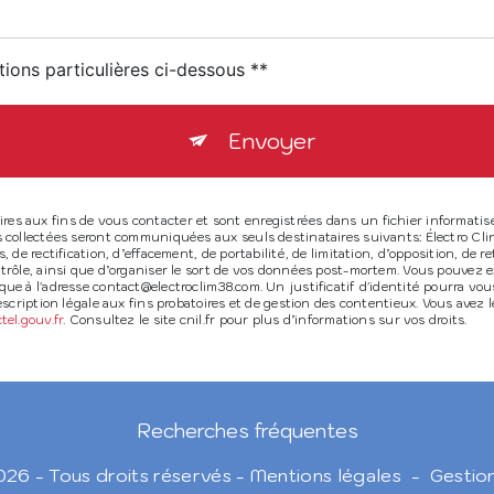
tions particulières ci-dessous **
Envoyer
 aux fins de vous contacter et sont enregistrées dans un fichier informatisé. 
s collectées seront communiquées aux seuls destinataires suivants: Électro C
 de rectification, d’effacement, de portabilité, de limitation, d’opposition, de
rôle, ainsi que d’organiser le sort de vos données post-mortem. Vous pouvez exe
que à l'adresse contact@electroclim38.com. Un justificatif d'identité pourra
cription légale aux fins probatoires et de gestion des contentieux. Vous avez le 
octel.gouv.fr
. Consultez le site cnil.fr pour plus d’informations sur vos droits.
Recherches fréquentes
026 - Tous droits réservés -
Mentions légales
-
Gestio