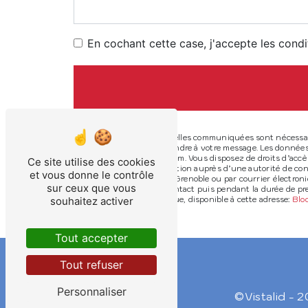
En cochant cette case, j'accepte les condi
** Les données personnelles communiquées sont nécessaires
dans le seul but de répondre à votre message. Les donnée
contact@electroclim38.com. Vous disposez de droits d’accès,
Ce site utilise des cookies
d’introduire une réclamation auprès d’une autorité de cont
et vous donne le contrôle
Général Mangin, 38100 Grenoble ou par courrier électroni
sur ceux que vous
la période de prise de contact puis pendant la durée de pres
souhaitez activer
démarchage téléphonique, disponible à cette adresse:
Bl
Tout accepter
Tout refuser
Personnaliser
©
Vistalid
- 2